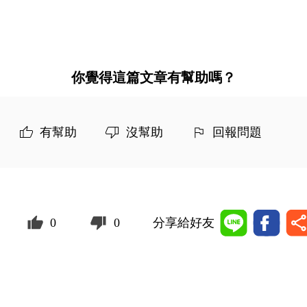
你覺得這篇文章有幫助嗎？
有幫助
沒幫助
回報問題
0
0
分享給好友