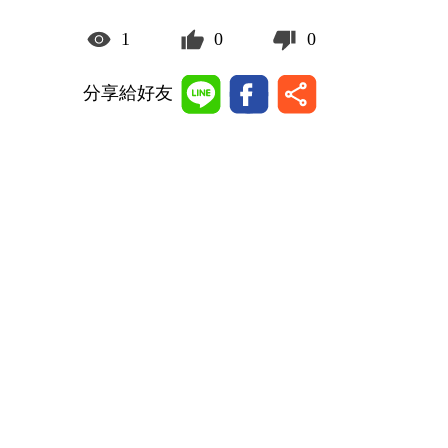
1
0
0
分享給好友