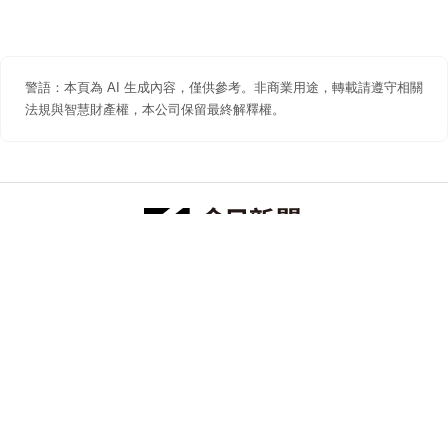
警語：本頁為 AI 生成內容，僅供參考。非商業用途，轉載請遵守相關
法規與智慧財產權，本公司保留最終解釋權。
防詐聲明
著作權聲明
免責聲明
關於我們
隱私權聲明
合作提案
追蹤 NOWNEWS 今日新聞