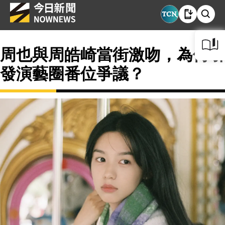
周也與周皓崎當街激吻，為何引
發演藝圈番位爭議？