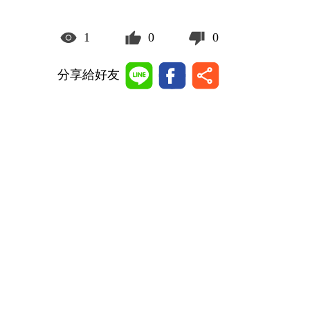
1
0
0
分享給好友