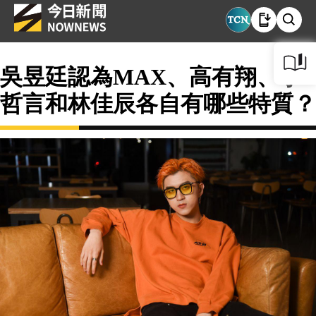
吳昱廷認為MAX、高有翔、李
哲言和林佳辰各自有哪些特質？