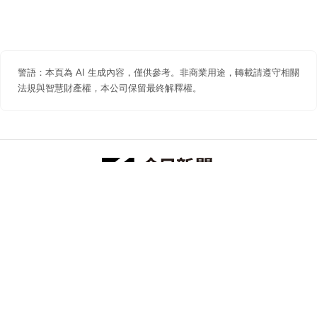
警語：本頁為 AI 生成內容，僅供參考。非商業用途，轉載請遵守相關
法規與智慧財產權，本公司保留最終解釋權。
防詐聲明
著作權聲明
免責聲明
關於我們
隱私權聲明
合作提案
追蹤 NOWNEWS 今日新聞