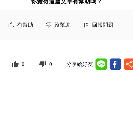
你覺得這篇文章有幫助嗎？
有幫助
沒幫助
回報問題
0
0
分享給好友