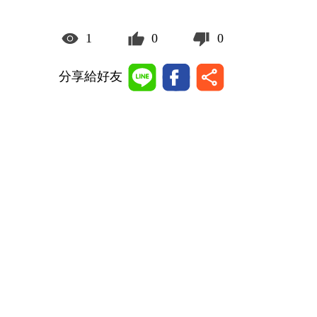
1
0
0
分享給好友