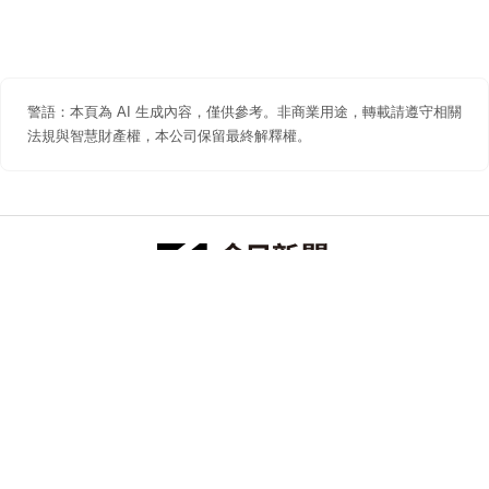
警語：本頁為 AI 生成內容，僅供參考。非商業用途，轉載請遵守相關
法規與智慧財產權，本公司保留最終解釋權。
防詐聲明
著作權聲明
免責聲明
關於我們
隱私權聲明
合作提案
追蹤 NOWNEWS 今日新聞