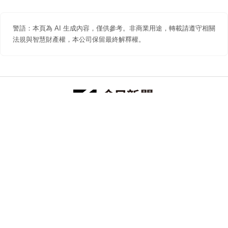
警語：本頁為 AI 生成內容，僅供參考。非商業用途，轉載請遵守相關
法規與智慧財產權，本公司保留最終解釋權。
防詐聲明
著作權聲明
免責聲明
關於我們
隱私權聲明
合作提案
追蹤 NOWNEWS 今日新聞