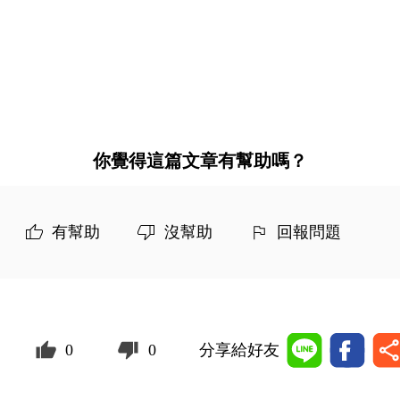
你覺得這篇文章有幫助嗎？
有幫助
沒幫助
回報問題
0
0
分享給好友