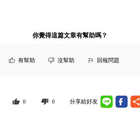
你覺得這篇文章有幫助嗎？
有幫助
沒幫助
回報問題
0
0
分享給好友