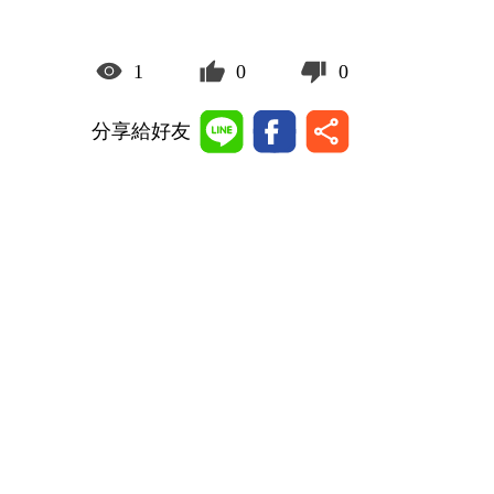
1
0
0
分享給好友