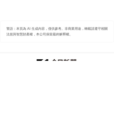
警語：本頁為 AI 生成內容，僅供參考。非商業用途，轉載請遵守相關
法規與智慧財產權，本公司保留最終解釋權。
防詐聲明
著作權聲明
免責聲明
關於我們
隱私權聲明
合作提案
追蹤 NOWNEWS 今日新聞