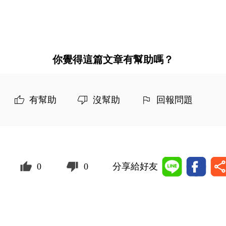
你覺得這篇文章有幫助嗎？
有幫助
沒幫助
回報問題
0
0
分享給好友