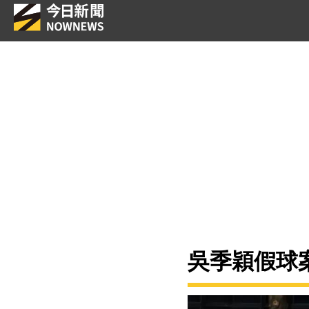
吳季穎假球