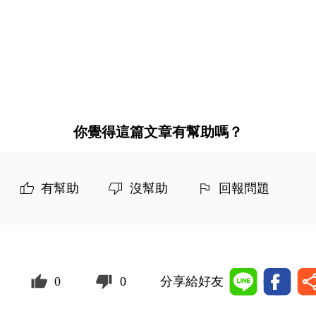
你覺得這篇文章有幫助嗎？
有幫助
沒幫助
回報問題
0
0
分享給好友