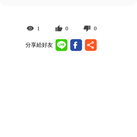
1
0
0
分享給好友