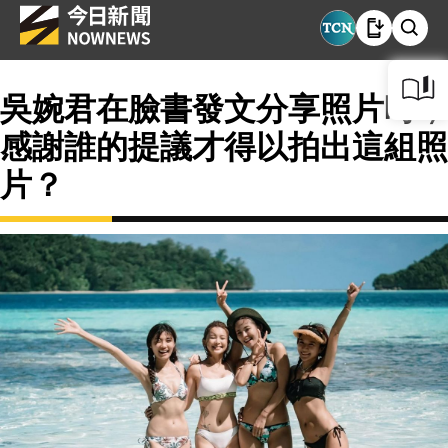
吳婉君在臉書發文分享照片時，
感謝誰的提議才得以拍出這組照
片？