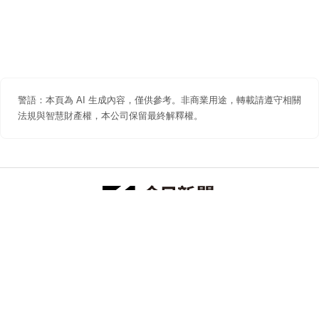
警語：本頁為 AI 生成內容，僅供參考。非商業用途，轉載請遵守相關
法規與智慧財產權，本公司保留最終解釋權。
防詐聲明
著作權聲明
免責聲明
關於我們
隱私權聲明
合作提案
追蹤 NOWNEWS 今日新聞