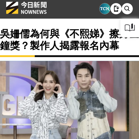
吳姍儒為何與《不熙娣》擦身金
鐘獎？製作人揭露報名內幕