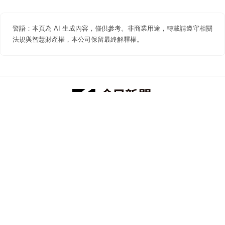
警語：本頁為 AI 生成內容，僅供參考。非商業用途，轉載請遵守相關
法規與智慧財產權，本公司保留最終解釋權。
防詐聲明
著作權聲明
免責聲明
關於我們
隱私權聲明
合作提案
追蹤 NOWNEWS 今日新聞