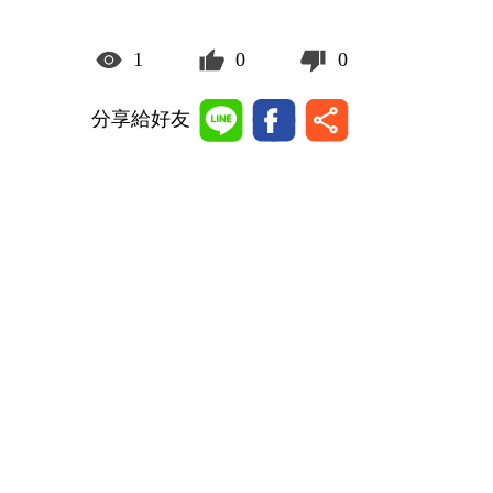
1
0
0
分享給好友