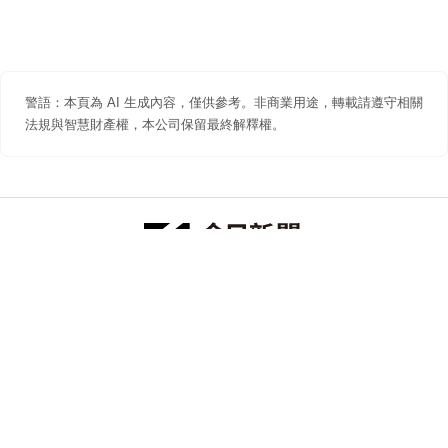
警語：本頁為 AI 生成內容，僅供參考。非商業用途，轉載請遵守相關
法規與智慧財產權，本公司保留最終解釋權。
防詐聲明
著作權聲明
免責聲明
關於我們
隱私權聲明
合作提案
追蹤 NOWNEWS 今日新聞