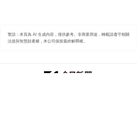
警語：本頁為 AI 生成內容，僅供參考。非商業用途，轉載請遵守相關
法規與智慧財產權，本公司保留最終解釋權。
防詐聲明
著作權聲明
免責聲明
關於我們
隱私權聲明
合作提案
追蹤 NOWNEWS 今日新聞