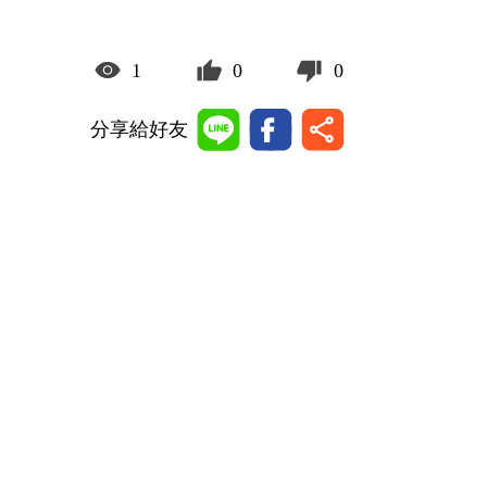
1
0
0
分享給好友