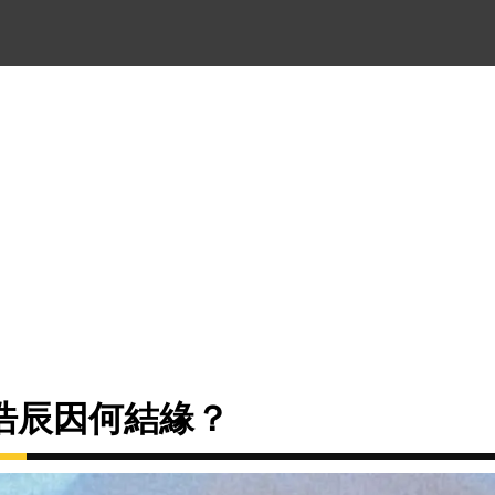
浩辰因何結緣？