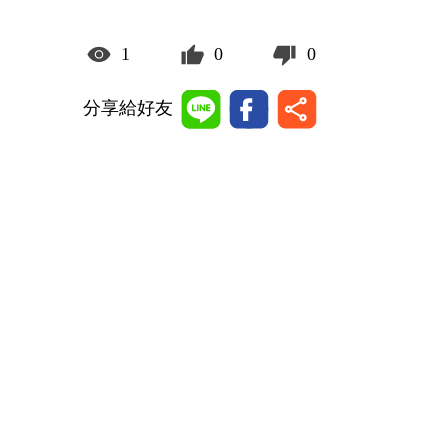
1
0
0
分享給好友