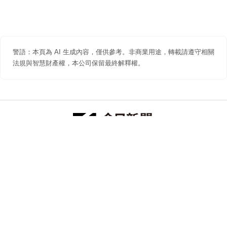
警語：本頁為 AI 生成內容，僅供參考。非商業用途，轉載請遵守相關
法規與智慧財產權，本公司保留最終解釋權。
防詐聲明
著作權聲明
免責聲明
關於我們
隱私權聲明
合作提案
追蹤 NOWNEWS 今日新聞