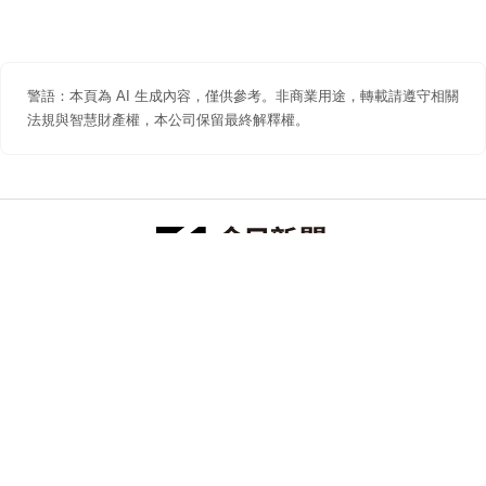
警語：本頁為 AI 生成內容，僅供參考。非商業用途，轉載請遵守相關
法規與智慧財產權，本公司保留最終解釋權。
防詐聲明
著作權聲明
免責聲明
關於我們
隱私權聲明
合作提案
追蹤 NOWNEWS 今日新聞