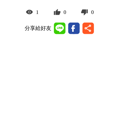
1
0
0
分享給好友