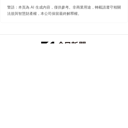
警語：本頁為 AI 生成內容，僅供參考。非商業用途，轉載請遵守相關
法規與智慧財產權，本公司保留最終解釋權。
防詐聲明
著作權聲明
免責聲明
關於我們
隱私權聲明
合作提案
追蹤 NOWNEWS 今日新聞
© 今日傳媒(股)公司版權所有，非經授權，不許轉載本網站內容 ©