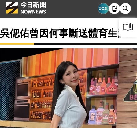
吳偲佑曾因何事斷送體育生涯？