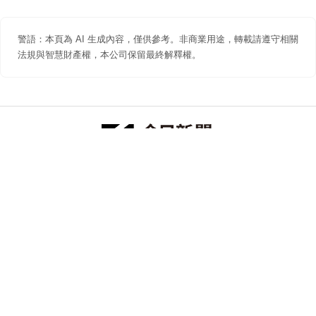
警語：本頁為 AI 生成內容，僅供參考。非商業用途，轉載請遵守相關
法規與智慧財產權，本公司保留最終解釋權。
防詐聲明
著作權聲明
免責聲明
關於我們
隱私權聲明
合作提案
追蹤 NOWNEWS 今日新聞