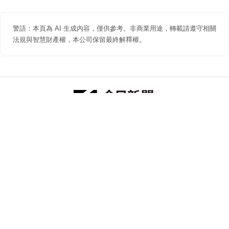
警語：本頁為 AI 生成內容，僅供參考。非商業用途，轉載請遵守相關
法規與智慧財產權，本公司保留最終解釋權。
防詐聲明
著作權聲明
免責聲明
關於我們
隱私權聲明
合作提案
追蹤 NOWNEWS 今日新聞