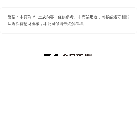
警語：本頁為 AI 生成內容，僅供參考。非商業用途，轉載請遵守相關
法規與智慧財產權，本公司保留最終解釋權。
防詐聲明
著作權聲明
免責聲明
關於我們
隱私權聲明
合作提案
追蹤 NOWNEWS 今日新聞