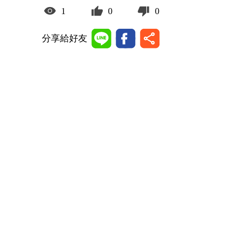
1
0
0
分享給好友