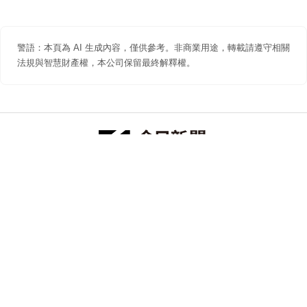
警語：本頁為 AI 生成內容，僅供參考。非商業用途，轉載請遵守相關
法規與智慧財產權，本公司保留最終解釋權。
防詐聲明
著作權聲明
免責聲明
關於我們
隱私權聲明
合作提案
追蹤 NOWNEWS 今日新聞