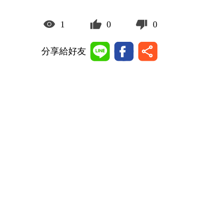
1
0
0
分享給好友