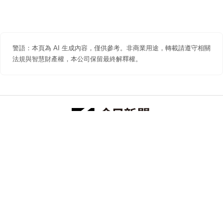
警語：本頁為 AI 生成內容，僅供參考。非商業用途，轉載請遵守相關
法規與智慧財產權，本公司保留最終解釋權。
防詐聲明
著作權聲明
免責聲明
關於我們
隱私權聲明
合作提案
追蹤 NOWNEWS 今日新聞