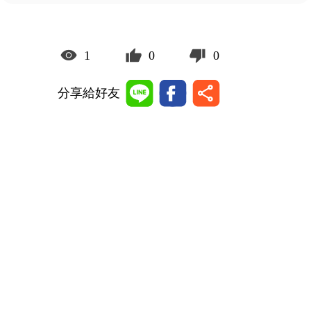
1
0
0
分享給好友