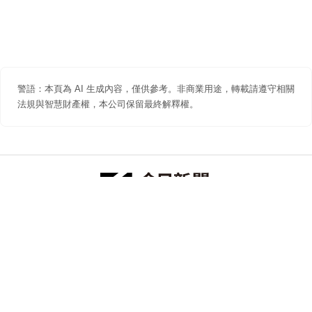
警語：本頁為 AI 生成內容，僅供參考。非商業用途，轉載請遵守相關
法規與智慧財產權，本公司保留最終解釋權。
防詐聲明
著作權聲明
免責聲明
關於我們
隱私權聲明
合作提案
追蹤 NOWNEWS 今日新聞