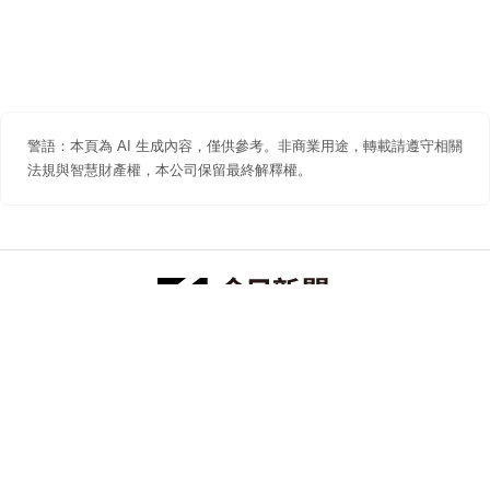
警語：本頁為 AI 生成內容，僅供參考。非商業用途，轉載請遵守相關
法規與智慧財產權，本公司保留最終解釋權。
防詐聲明
著作權聲明
免責聲明
關於我們
隱私權聲明
合作提案
追蹤 NOWNEWS 今日新聞