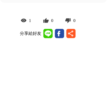
1
0
0
分享給好友