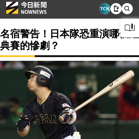
名宿警告！日本隊恐重演哪個經
典賽的慘劇？