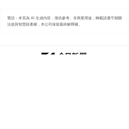
警語：本頁為 AI 生成內容，僅供參考。非商業用途，轉載請遵守相關
法規與智慧財產權，本公司保留最終解釋權。
防詐聲明
著作權聲明
免責聲明
關於我們
隱私權聲明
合作提案
追蹤 NOWNEWS 今日新聞