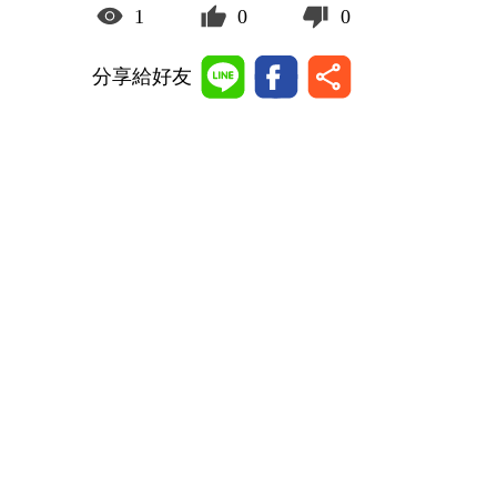
1
0
0
分享給好友