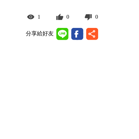
1
0
0
分享給好友