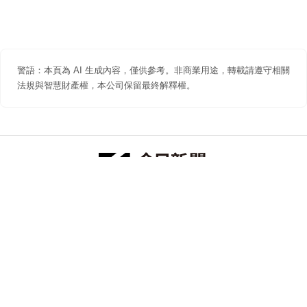
警語：本頁為 AI 生成內容，僅供參考。非商業用途，轉載請遵守相關
法規與智慧財產權，本公司保留最終解釋權。
防詐聲明
著作權聲明
免責聲明
關於我們
隱私權聲明
合作提案
追蹤 NOWNEWS 今日新聞