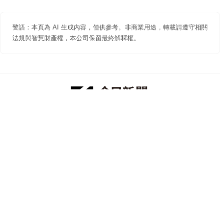
警語：本頁為 AI 生成內容，僅供參考。非商業用途，轉載請遵守相關
法規與智慧財產權，本公司保留最終解釋權。
防詐聲明
著作權聲明
免責聲明
關於我們
隱私權聲明
合作提案
追蹤 NOWNEWS 今日新聞