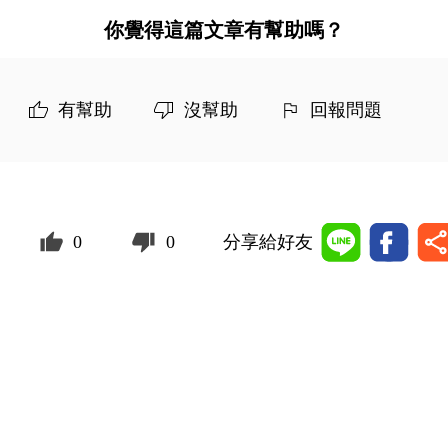
你覺得這篇文章有幫助嗎？
有幫助
沒幫助
回報問題
0
0
分享給好友