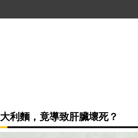
義大利麵，竟導致肝臟壞死？