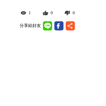
1
0
0
分享給好友