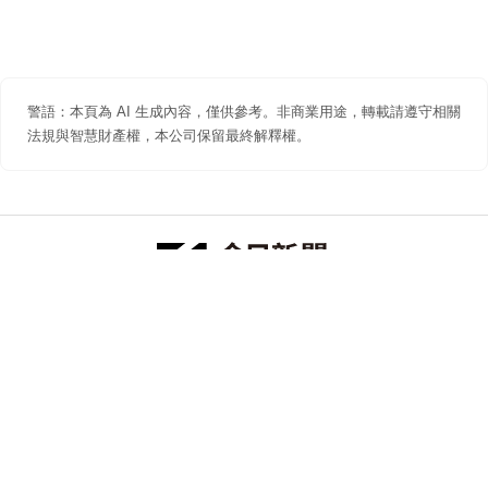
警語：本頁為 AI 生成內容，僅供參考。非商業用途，轉載請遵守相關
法規與智慧財產權，本公司保留最終解釋權。
防詐聲明
著作權聲明
免責聲明
關於我們
隱私權聲明
合作提案
追蹤 NOWNEWS 今日新聞