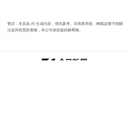
警語：本頁為 AI 生成內容，僅供參考。非商業用途，轉載請遵守相關
法規與智慧財產權，本公司保留最終解釋權。
防詐聲明
著作權聲明
免責聲明
關於我們
隱私權聲明
合作提案
追蹤 NOWNEWS 今日新聞