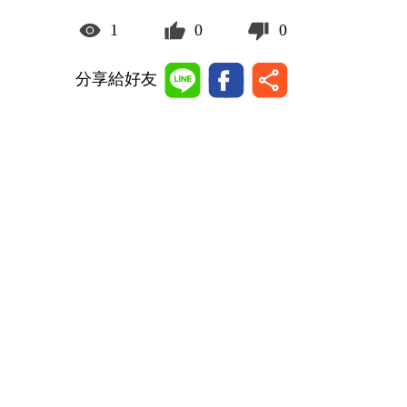
1
0
0
分享給好友