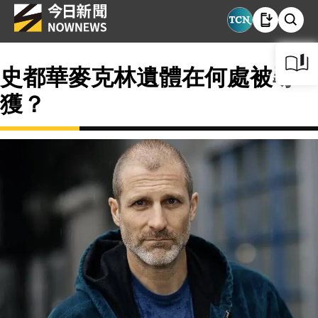
史都華麥克林遺體在何處被尋
獲？