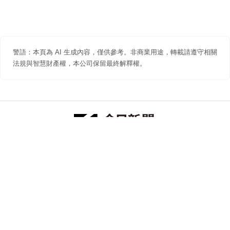
警語：本頁為 AI 生成內容，僅供參考。非商業用途，轉載請遵守相關
法規與智慧財產權，本公司保留最終解釋權。
防詐聲明
著作權聲明
免責聲明
關於我們
隱私權聲明
合作提案
追蹤 NOWNEWS 今日新聞