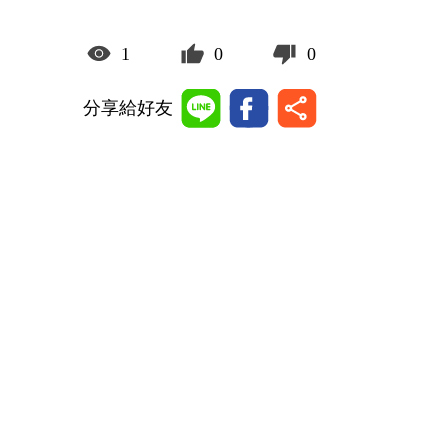
1
0
0
分享給好友