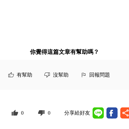
你覺得這篇文章有幫助嗎？
有幫助
沒幫助
回報問題
0
0
分享給好友