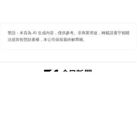
警語：本頁為 AI 生成內容，僅供參考。非商業用途，轉載請遵守相關
法規與智慧財產權，本公司保留最終解釋權。
防詐聲明
著作權聲明
免責聲明
關於我們
隱私權聲明
合作提案
追蹤 NOWNEWS 今日新聞