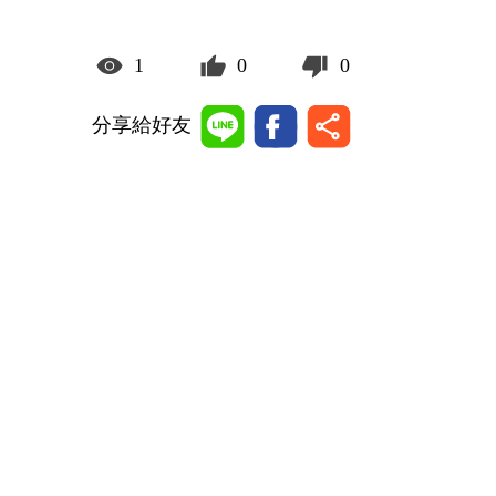
1
0
0
分享給好友