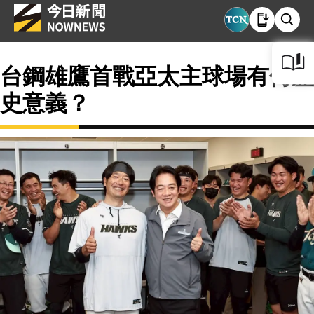
台鋼雄鷹首戰亞太主球場有何歷
史意義？