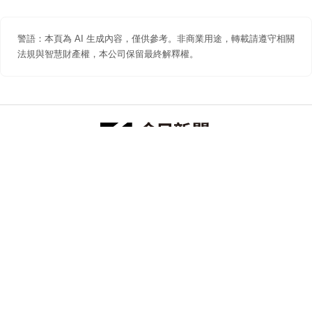
警語：本頁為 AI 生成內容，僅供參考。非商業用途，轉載請遵守相關
法規與智慧財產權，本公司保留最終解釋權。
防詐聲明
著作權聲明
免責聲明
關於我們
隱私權聲明
合作提案
追蹤 NOWNEWS 今日新聞