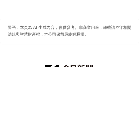
警語：本頁為 AI 生成內容，僅供參考。非商業用途，轉載請遵守相關
法規與智慧財產權，本公司保留最終解釋權。
防詐聲明
著作權聲明
免責聲明
關於我們
隱私權聲明
合作提案
追蹤 NOWNEWS 今日新聞