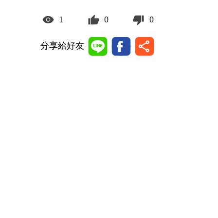
1
0
0
分享給好友