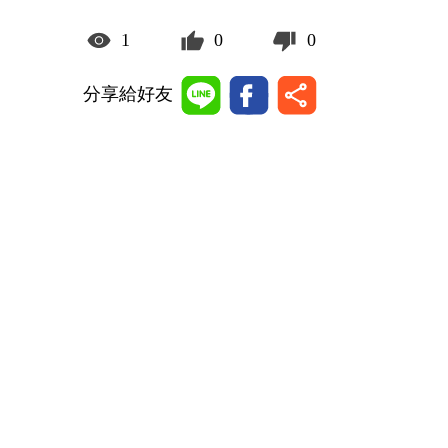
1
0
0
分享給好友