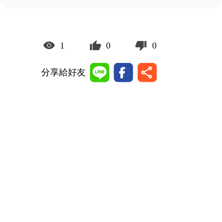
1
0
0
分享給好友