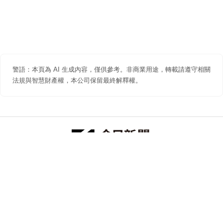
警語：本頁為 AI 生成內容，僅供參考。非商業用途，轉載請遵守相關
法規與智慧財產權，本公司保留最終解釋權。
防詐聲明
著作權聲明
免責聲明
關於我們
隱私權聲明
合作提案
追蹤 NOWNEWS 今日新聞