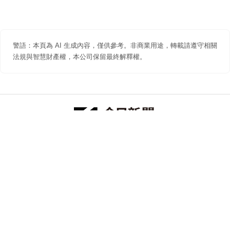
警語：本頁為 AI 生成內容，僅供參考。非商業用途，轉載請遵守相關
法規與智慧財產權，本公司保留最終解釋權。
防詐聲明
著作權聲明
免責聲明
關於我們
隱私權聲明
合作提案
追蹤 NOWNEWS 今日新聞