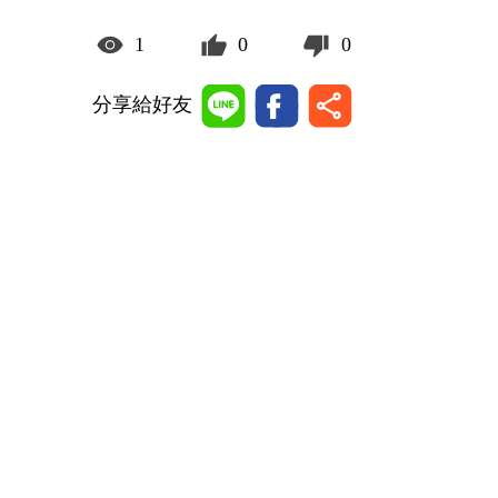
1
0
0
分享給好友