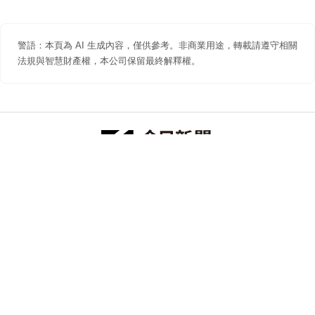
警語：本頁為 AI 生成內容，僅供參考。非商業用途，轉載請遵守相關
法規與智慧財產權，本公司保留最終解釋權。
防詐聲明
著作權聲明
免責聲明
關於我們
隱私權聲明
合作提案
追蹤 NOWNEWS 今日新聞