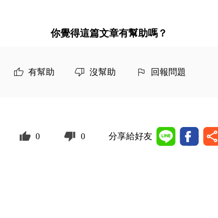
你覺得這篇文章有幫助嗎？
有幫助
沒幫助
回報問題
0
0
分享給好友