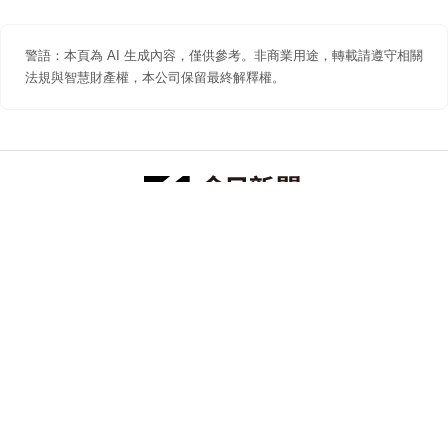
警語：本頁為 AI 生成內容，僅供參考。非商業用途，轉載請遵守相關
法規與智慧財產權，本公司保留最終解釋權。
防詐聲明
著作權聲明
免責聲明
關於我們
隱私權聲明
合作提案
追蹤 NOWNEWS 今日新聞