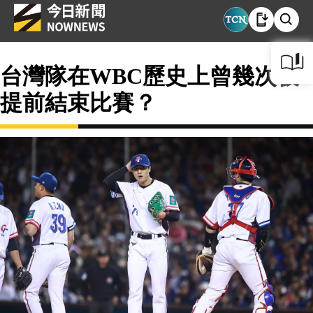
台灣隊在WBC歷史上曾幾次被
提前結束比賽？