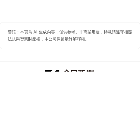
警語：本頁為 AI 生成內容，僅供參考。非商業用途，轉載請遵守相關
法規與智慧財產權，本公司保留最終解釋權。
防詐聲明
著作權聲明
免責聲明
關於我們
隱私權聲明
合作提案
追蹤 NOWNEWS 今日新聞