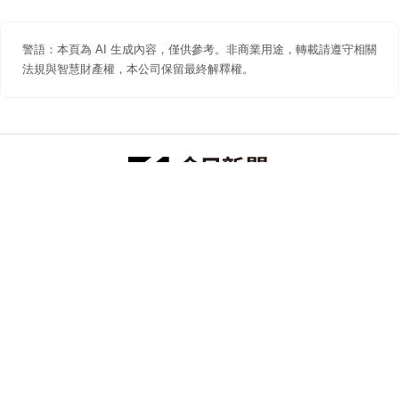
警語：本頁為 AI 生成內容，僅供參考。非商業用途，轉載請遵守相關
法規與智慧財產權，本公司保留最終解釋權。
防詐聲明
著作權聲明
免責聲明
關於我們
隱私權聲明
合作提案
追蹤 NOWNEWS 今日新聞