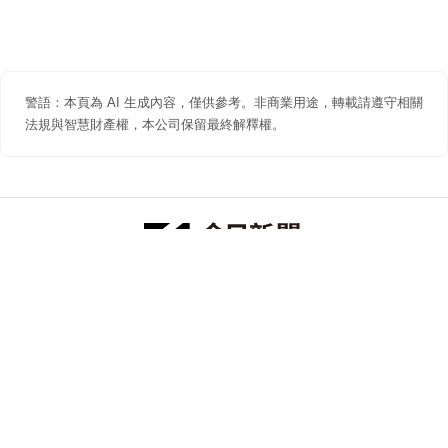
警語：本頁為 AI 生成內容，僅供參考。非商業用途，轉載請遵守相關
法規與智慧財產權，本公司保留最終解釋權。
防詐聲明
著作權聲明
免責聲明
關於我們
隱私權聲明
合作提案
追蹤 NOWNEWS 今日新聞