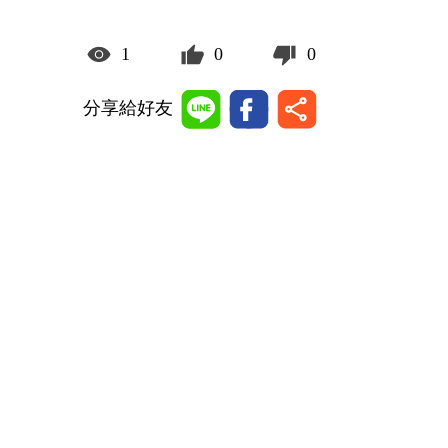
1
0
0
分享給好友