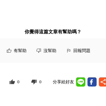
你覺得這篇文章有幫助嗎？
有幫助
沒幫助
回報問題
0
0
分享給好友