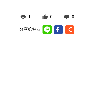
1
0
0
分享給好友