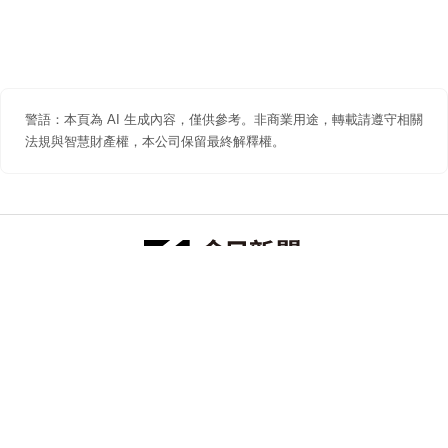
警語：本頁為 AI 生成內容，僅供參考。非商業用途，轉載請遵守相關
法規與智慧財產權，本公司保留最終解釋權。
防詐聲明
著作權聲明
免責聲明
關於我們
隱私權聲明
合作提案
追蹤 NOWNEWS 今日新聞