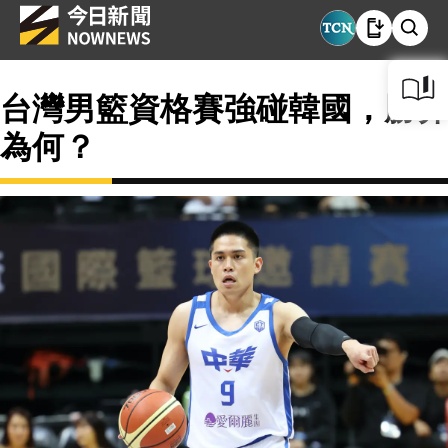
台灣男籃資格賽強碰韓國，勝算
為何？