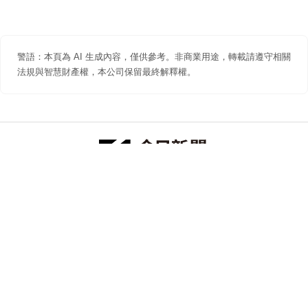
警語：本頁為 AI 生成內容，僅供參考。非商業用途，轉載請遵守相關
法規與智慧財產權，本公司保留最終解釋權。
防詐聲明
著作權聲明
免責聲明
關於我們
隱私權聲明
合作提案
追蹤 NOWNEWS 今日新聞