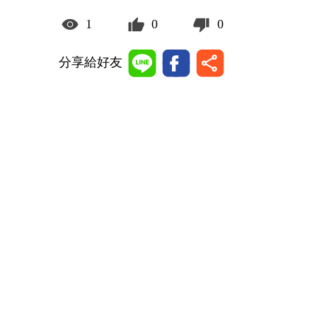
1
0
0
分享給好友